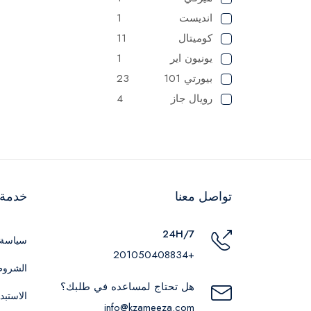
انديست
1
كوميتال
11
يونيون اير
1
بيورتي 101
23
رويال جاز
4
ثومسون
5
كامبينجاز
1
اي دو
1
تربولاين
13
تواصل معنا
خدمة ا
اوشن
1
جورينيا
27
24H/7
رفال
3
سياسة 
+201050408834
البا
18
الشروط
هل تحتاج لمساعده في طلبك؟
الاستبد
info@kzameeza.com