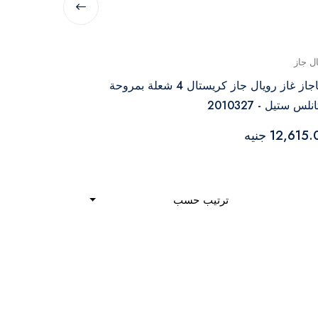
ال جاز
رويال جاز
بوتاجاز غاز رويال جاز كريستال 4 شعلة بمروحة
لس ستيل - 2010327
2010279
12,615 جنيه
7,760.00 جنيه
ترتيب حسب