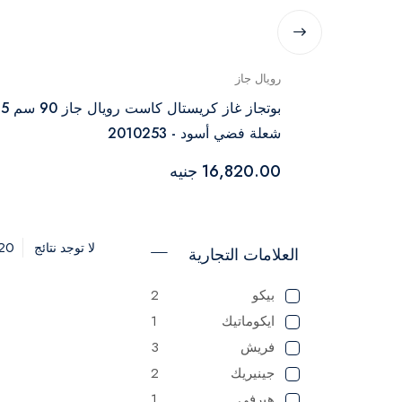
رويال جاز
وتاجاز غاز رويال جاز سبيد 4 شعلة أمان كامل -
بوتجاز غاز كريستال كاست رويال جاز 90 سم 5
شعلة فضي أسود - 2010253
16,820.00 جنيه
20
لا توجد نتائج
العلامات التجارية
بيكو
2
ايكوماتيك
1
فريش
3
جينيريك
2
هيرفي
1