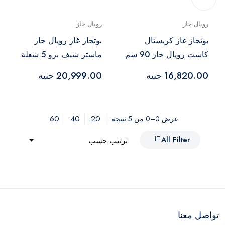
رويال جاز
رويال جاز
بوتجاز غاز كريستال
بوتجاز غاز رويال جاز
كاست رويال جاز 90 سم
ماستر شيف برو 5 شعلة
5 شعلة فضي أسود -
90 سم ستانلس ستيل -
16,820.00 جنيه
20,999.00 جنيه
R-2010300
2010253
60
40
20
عرض 0–0 من 5 نتيجة
All Filter
ترتيب حسب
تواصل معنا