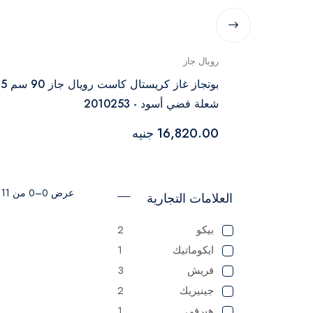
رويال جاز
وتاجاز غاز رويال جاز سبيد 4 شعلة أمان كامل -
بوتجاز غاز كريستال كاست رويال جاز 90 سم 5
شعلة فضي أسود - 2010253
16,820.00 جنيه
عرض 0–0 من 11 نتيجة
العلامات التجارية
بيكو
2
ايكوماتيك
1
فريش
3
جينيريك
2
هيرفي
1