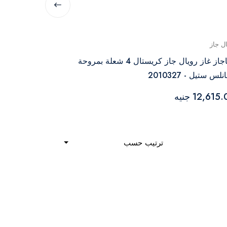
ال جاز
رويال جاز
بوتاجاز غاز رويال جاز كريستال 4 شعلة بمروحة
لس ستيل - 2010327
2010279
12,615 جنيه
7,760.00 جنيه
ترتيب حسب