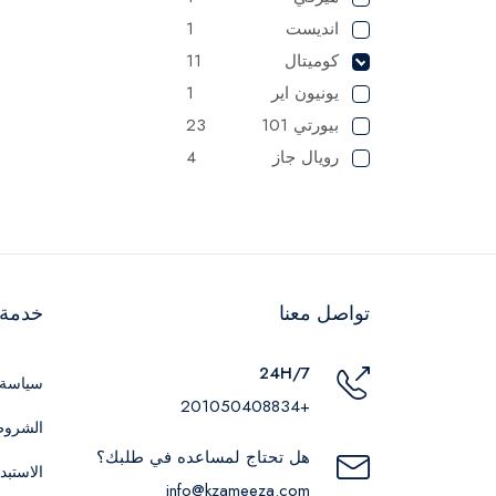
انديست
1
كوميتال
11
يونيون اير
1
بيورتي 101
23
رويال جاز
4
ثومسون
5
كامبينجاز
1
اي دو
1
تربولاين
13
تواصل معنا
خدمة ا
اوشن
1
جورينيا
27
24H/7
رفال
3
سياسة 
+201050408834
البا
18
الشروط
هل تحتاج لمساعده في طلبك؟
الاستبد
info@kzameeza.com