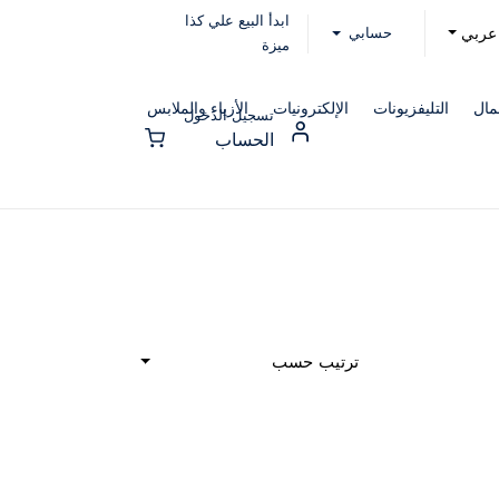
ابدأ البيع علي كذا
حسابي
عربي
ميزة
مال
التليفزيونات
الإلكترونيات
الأزياء والملابس
تسجيل الدخول
الحساب
ترتيب حسب