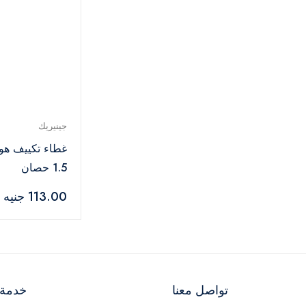
جينيريك
غطاء تكييف هوا
1.5 حصان
113.00 جنيه
تواصل معنا
خدمة ا