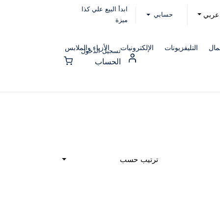
ابدأ البيع علي كذا
حسابي
عربي
ميزة
مال
التليفزيونات
الإلكترونيات
الأزياء والملابس
تسجيل الدخول
الحساب
ترتيب حسب