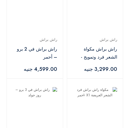
راش براش
راش براش
راش براش مكواة
راش براش في 2 برو
الشعر فرد وتمويج -
– أحمر
اسود X2
3,299.00 جنيه
4,599.00 جنيه