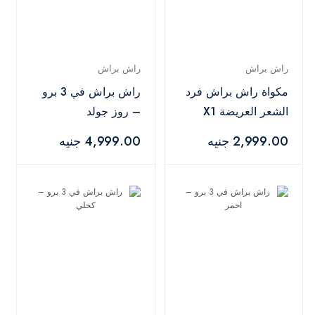
راش براش
راش براش
مكواة راش براش فرد
راش براش في 3 برو
الشعر العريضة X1
– روز جولد
-احمر
2,999.00 جنيه
4,999.00 جنيه