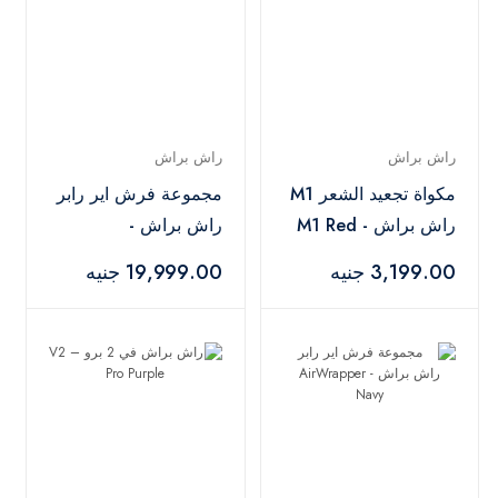
راش براش
راش براش
مكواة تجعيد الشعر M1
مجموعة فرش اير رابر
راش براش - M1 Red
راش براش -
AirWrapper Black
3,199.00 جنيه
19,999.00 جنيه