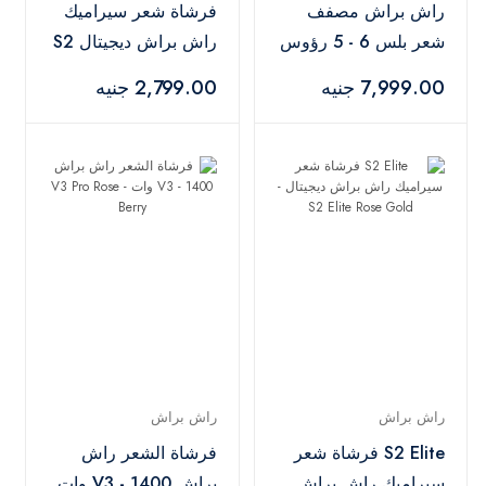
راش براش مصفف
فرشاة شعر سيراميك
شعر بلس 6 - 5 رؤوس
راش براش ديجيتال S2
مختلفة - 1300 واط 3
بنتيوم، 140 - 220
7,999.00 جنيه
2,799.00 جنيه
سرعات - 30000 دورة
درجة - S2 Pentium
في الدقيقة تقنية أيونية
Rose Gold
- Plus 6 Airstyler
Navy
راش براش
راش براش
S2 Elite فرشاة شعر
فرشاة الشعر راش
سيراميك راش براش
براش V3 - 1400 وات