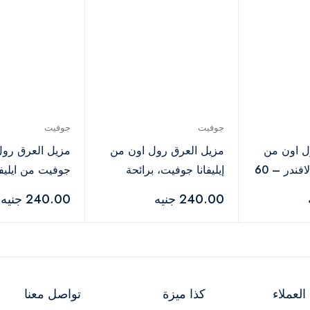
جوفيت
جوفيت
ل اون من
مزيل العرق رول اون من
مزيل العرق رو
إليفانا جوفيت، لافندر – 60
إيليفانا جوفيت، برائحة
الفانيليا – 60 مل
بتأثير التبييض
240.00 جنيه
240.00 جنيه
لعملاء
كذا ميزة
تواصل معنا