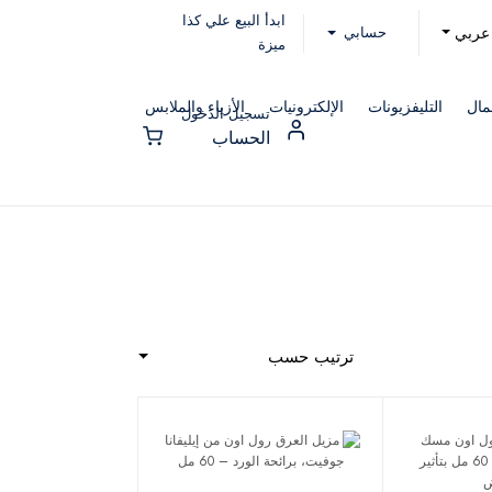
ابدأ البيع علي كذا
حسابي
عربي
ميزة
مال
التليفزيونات
الإلكترونيات
الأزياء والملابس
تسجيل الدخول
الحساب
ترتيب حسب