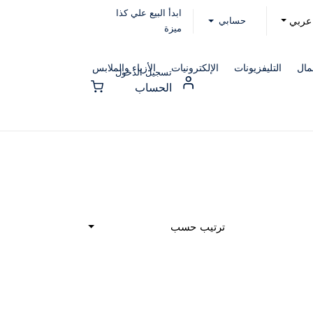
ابدأ البيع علي كذا
حسابي
عربي
ميزة
مال
التليفزيونات
الإلكترونيات
الأزياء والملابس
تسجيل الدخول
الحساب
ترتيب حسب