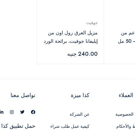
جوفيت
عم من
مزيل العرق رول اون من
مل
إيليفانا جوفيت، برائحة الورد
– 60 مل
240.00 جنيه
لعملاء
كذا ميزة
تواصل معنا
الخصوصية
عن الشركة
حمل تطبيق كذا 
 والأحكام
كيفية عمل طلب شراء