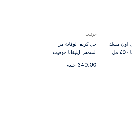
جوفيت
ل اون مسك
جل كريم الوقاية من
جوفيت من ايليفا - 60 مل
الشمس إيليفانا جوفيت
50+، 75 مل
340.00 جنيه