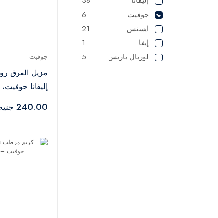
إليفانا
38
جوفيت
6
ايسنس
21
إيفا
1
لوريال باريس
5
جوفيت
شيجلام
2
مزيل العرق رو
في جي ار
1
لطافة
1
مل
240.00 جنيه
مايبيلين
1
2
NYX
شيري اند بيري
5
ايلي
2
باكو رابان
2
توم فورد
11
ويت اند وايلد
2
توب فايس
27