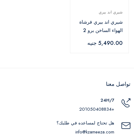
شيري اند بيري
شيري اند بيري فرشاة
الهواء الساخن برو 2
في 1 لتجفيف الشعر
5,490.00 جنيه
تواصل معنا
24H/7
+201050408834
هل تحتاج لمساعده في طلبك؟
info@kzameeza.com