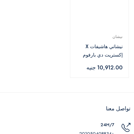
نيشان
نيشاني هاشيفات X
إكستريت دي بارفوم
١٠٠ مل
10,912.00 جنيه
تواصل معنا
24H/7
+201050408834