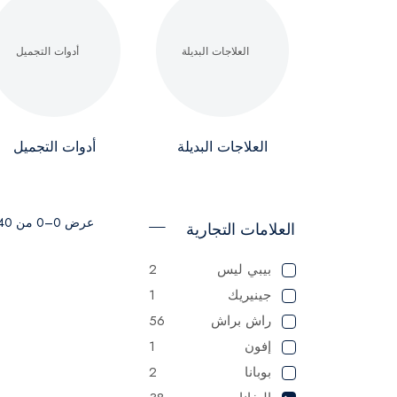
العلاجات البديلة
أدوات التجميل
عرض 0–0 من 40 نتيجة
العلامات التجارية
بيبي ليس
2
جينيريك
1
راش براش
56
إفون
1
بوبانا
2