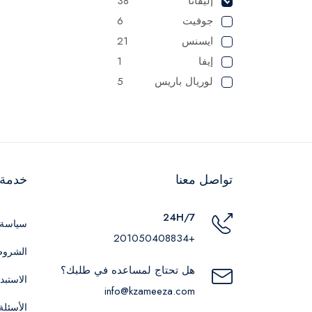
إليفانا
38
جوفيت
6
ايسنس
21
إيفا
1
لوريال باريس
5
شيجلام
2
في جي ار
1
لطافة
1
مايبيلين
1
تواصل معنا
خدمة ا
2
NYX
شيري اند بيري
5
24H/7
ايلي
2
سياسة 
+201050408834
باكو رابان
2
الشروط
توم فورد
11
هل تحتاج لمساعده في طلبك؟
الاستبد
ويت اند وايلد
2
info@kzameeza.com
توب فايس
27
الأسئلة