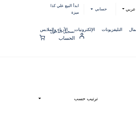
ابدأ البيع علي كذا
حسابي
عربي
ميزة
مال
التليفزيونات
الإلكترونيات
الأزياء والملابس
تسجيل الدخول
الحساب
ترتيب حسب