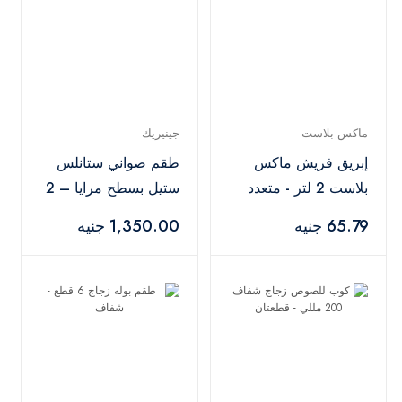
ماكس بلاست
جينيريك
إبريق فريش ماكس
طقم صواني ستانلس
بلاست 2 لتر - متعدد
ستيل بسطح مرايا – 2
الالوان
قطع
65.79 جنيه
1,350.00 جنيه