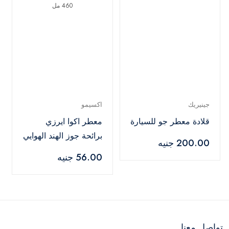
جينيريك
اكسيمو
قلادة معطر جو للسيارة
معطر اكوا ايرزي
برائحة جوز الهند الهوايي
200.00 جنيه
من اكسيمو - 460 مل
56.00 جنيه
تواصل معنا