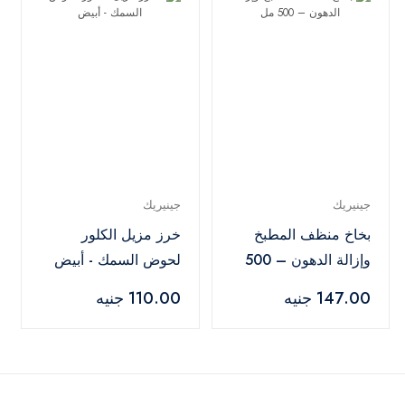
جينيريك
جينيريك
بخاخ منظف المطبخ
خرز مزيل الكلور
وإزالة الدهون – 500
لحوض السمك - أبيض
مل
147.00 جنيه
110.00 جنيه