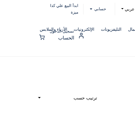
ابدأ البيع علي كذا
حسابي
عربي
ميزة
مال
التليفزيونات
الإلكترونيات
الأزياء والملابس
تسجيل الدخول
الحساب
ترتيب حسب