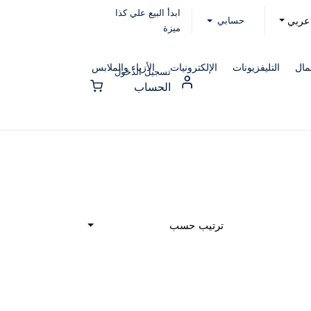
ابدأ البيع علي كذا
حسابي
عربي
ميزة
مال
التليفزيونات
الإلكترونيات
الأزياء والملابس
تسجيل الدخول
الحساب
ترتيب حسب