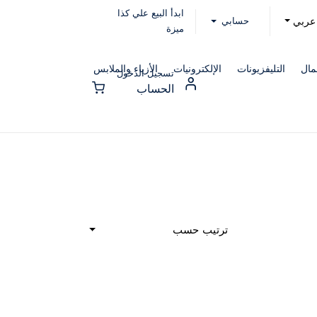
ابدأ البيع علي كذا
حسابي
عربي
ميزة
مال
التليفزيونات
الإلكترونيات
الأزياء والملابس
تسجيل الدخول
الحساب
ترتيب حسب