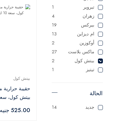
تبروير
1
زهران
4
بيركس
19
ام ديزاين
13
أوكوزين
2
ماكس بلاست
27
بيتش كول
2
تيتيز
1
بيتش كول
حقيبة حرارية م
الحالة
- كحلي
جديد
14
525.00 جنيه