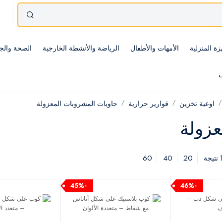
زة المنزلية
الأمهات والأطفال
الرياضة والأنشطة الخارجية
الصحة والج
ب
اوعية تخزين
قوارير حرارية
حاويات المشروبات المعزولة
عزولة
60
40
20
-45%
-46%