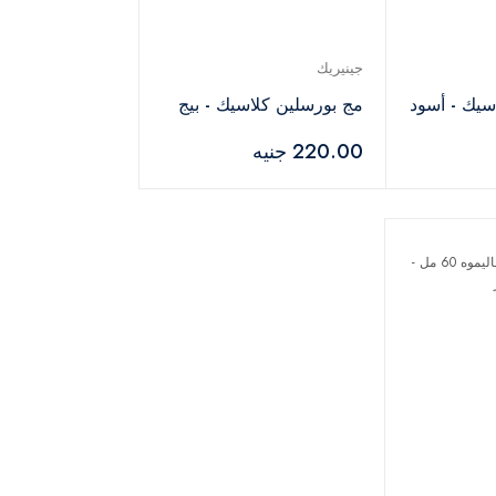
جينيريك
سيك - أسود
مج بورسلين كلاسيك - بيج
220.00 جنيه