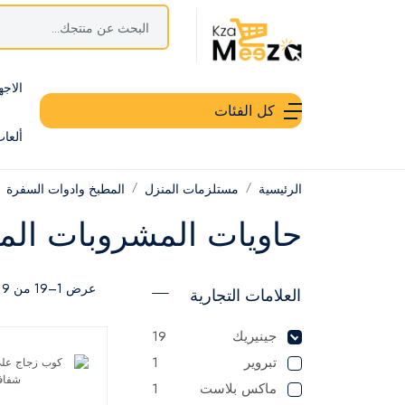
الاجه
كل الفئات
ألعا
الرئيسية
مستلزمات المنزل
المطبخ وادوات السفرة
حاويات المشروبات الم
عرض 1–19 من 19 نتيجة
العلامات التجارية
جينيريك
19
تبروير
1
ماكس بلاست
1