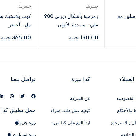
جينيريك
جينيريك
رسلين مع
زمزمية بأشكال ديزنى 900
ملي - متعددة الألوان
مل - أخضر
190.00 جنيه
365.00 جنيه
لعملاء
كذا ميزة
تواصل معنا
الخصوصية
عن الشركة
حمل تطبيق كذا 
 والأحكام
كيفية عمل طلب شراء
ال والاسترجاع
ابدأ البيع علي كذا ميزة
iOS App
 الشائعة
Android App