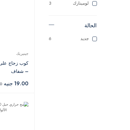
لومينارك
3
الحالة
جديد
6
جينيريك
كوب زجاج على
– شفاف
19.00 جنيه
.00