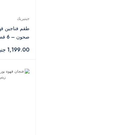
جينيريك
طقم فناجين قه
صحون – 6 قطع
1,199.00 جنيه