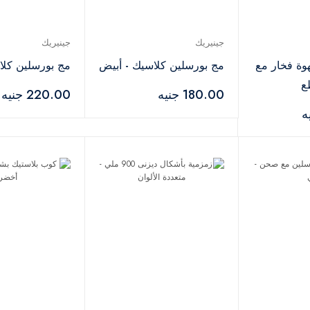
جينيريك
جينيريك
وة فخار مع
مج بورسلين كلاسيك - أبيض
مج بورسلين كلا
180.00 جنيه
220.00 جنيه