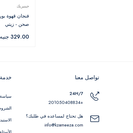
جينيريك
فنجان قهوة بو
صحن - زيتي
329.00 جنيه
تواصل معنا
خدمة ا
24H/7
سياسة 
+201050408834
الشروط
هل تحتاج لمساعده في طلبك؟
الاستبد
info@kzameeza.com
الأسئلة