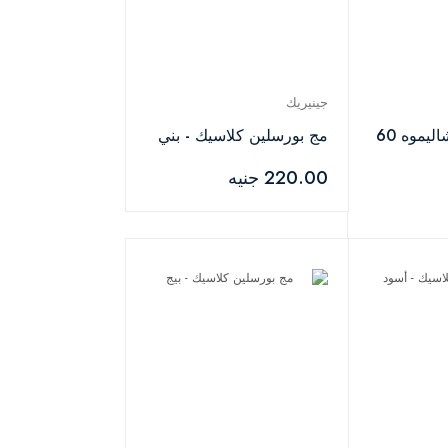
جينيريك
كوب بلاستيك بشاليموه 60
مج بورسلين كلاسيك - بني
220.00 جنيه