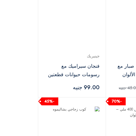
جينيريك
صبار مع
فنجان سيراميك مع
لألوان
رسومات حيوانات قطعتين
– أبيض
99.00 جنيه
45 جنيه
-45%
-70%