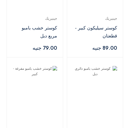
جينيريك
جينيريك
كوستر سيليكون كبير -
كوستر خشب بامبو
قطعتان
مربع دبل
89.00 جنيه
79.00 جنيه