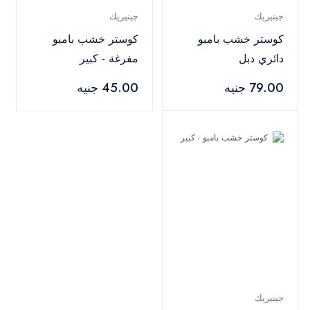
جينيريك
جينيريك
كوستر خشب بامبو
كوستر خشب بامبو
دائري دبل
مفرغة - كبير
79.00 جنيه
45.00 جنيه
جينيريك