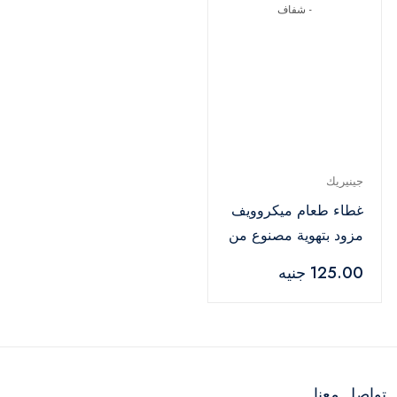
جينيريك
غطاء طعام ميكروويف
مزود بتهوية مصنوع من
بلاستيك - شفاف
125.00 جنيه
تواصل معنا