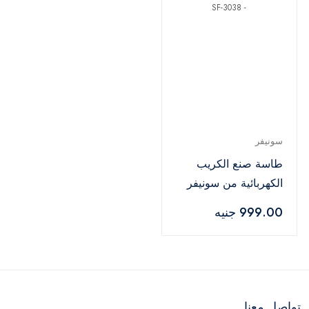
سونيفر
طاسة صنع الكريب
الكهربائية من سونيفر
650 وات - SF-3038
999.00 جنيه
تواصل معنا