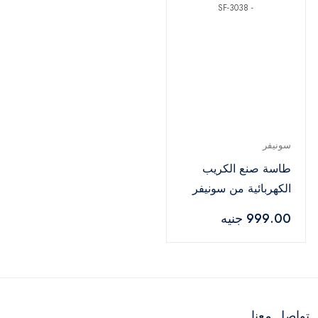
سونيفر
طاسة صنع الكريب
الكهربائية من سونيفر
650 وات - SF-3038
999.00 جنيه
تواصل معنا