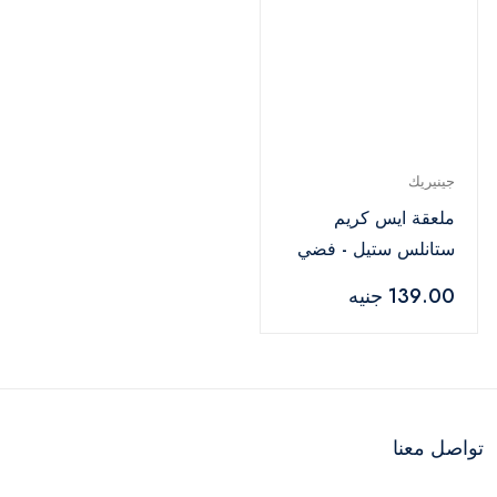
جينيريك
ملعقة ايس كريم
ستانلس ستيل - فضي
139.00 جنيه
تواصل معنا