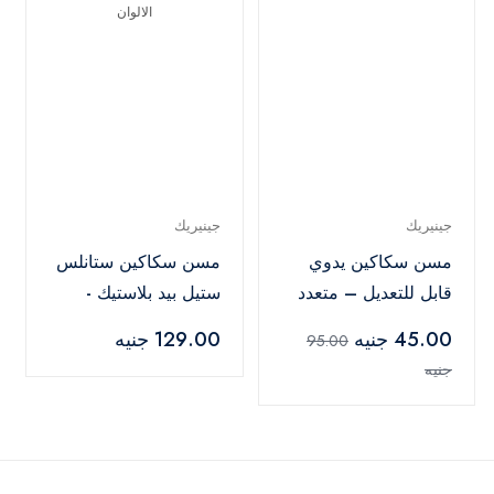
جينيريك
جينيريك
مسن سكاكين يدوي
مسن سكاكين ستانلس
قابل للتعديل – متعدد
ستيل بيد بلاستيك -
الألوان
متعدد الالوان
45.00 جنيه
129.00 جنيه
95.00
جنيه