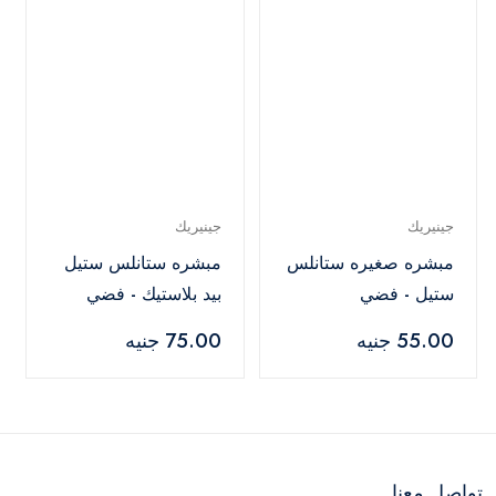
جينيريك
جينيريك
مبشره صغيره ستانلس
مبشره ستانلس ستيل
ستيل - فضي
بيد بلاستيك - فضي
55.00 جنيه
75.00 جنيه
تواصل معنا