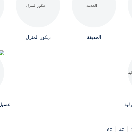
الحديقة
ديكور المنزل
لية
غسيل 
60
40