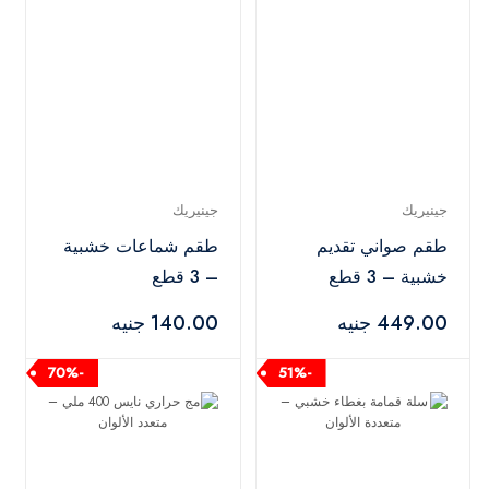
جينيريك
جينيريك
طقم صواني تقديم
طقم شماعات خشبية
خشبية – 3 قطع
– 3 قطع
449.00 جنيه
140.00 جنيه
-70%
-51%