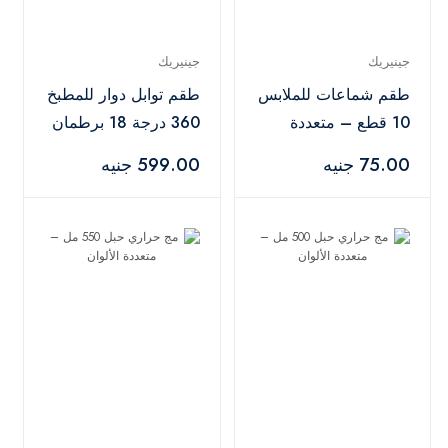
جينيريك
جينيريك
طقم شماعات للملابس
طقم توابل دوار للمطبخ
10 قطع – متعددة
360 درجة 18 برطمان
الألوان
– أسود
75.00 جنيه
599.00 جنيه