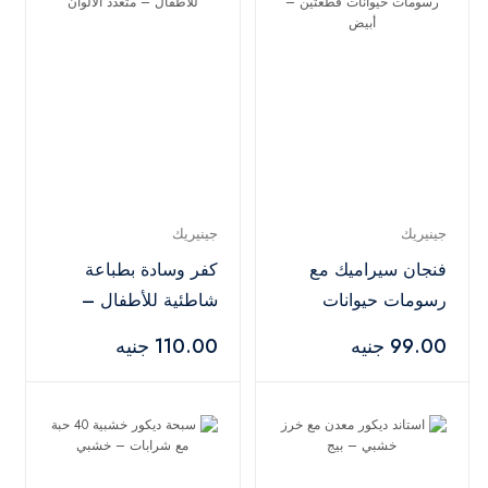
جينيريك
جينيريك
فنجان سيراميك مع
كفر وسادة بطباعة
رسومات حيوانات
شاطئية للأطفال –
قطعتين – أبيض
متعدد الألوان
99.00 جنيه
110.00 جنيه