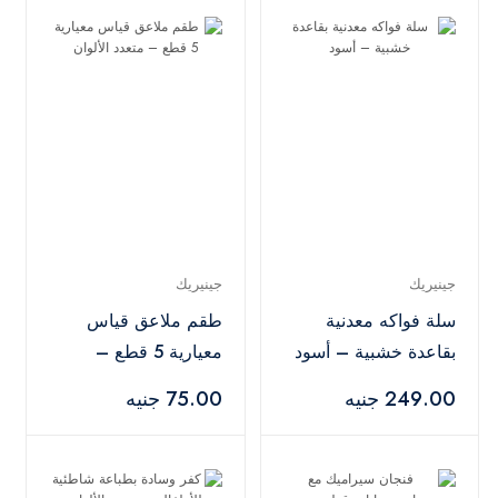
جينيريك
جينيريك
سلة فواكه معدنية
طقم ملاعق قياس
بقاعدة خشبية – أسود
معيارية 5 قطع –
متعدد الألوان
249.00 جنيه
75.00 جنيه