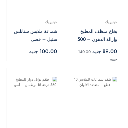
جينيريك
جينيريك
بخاخ منظف المطبخ
شماعة ملابس ستانلس
وإزالة الدهون – 500
ستيل – فضي
مل
89.00 جنيه
100.00 جنيه
140.00
جنيه