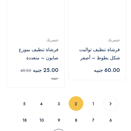
جينيريك
جينيريك
فرشاة تنظيف تواليت
فرشاة تنظيف بموزع
شكل بطوط – أصفر
صابون – متعددة
الألوان
60.00 جنيه
25.00 جنيه
45.00
جنيه
(current)
5
4
3
2
1
18
10
9
8
7
6