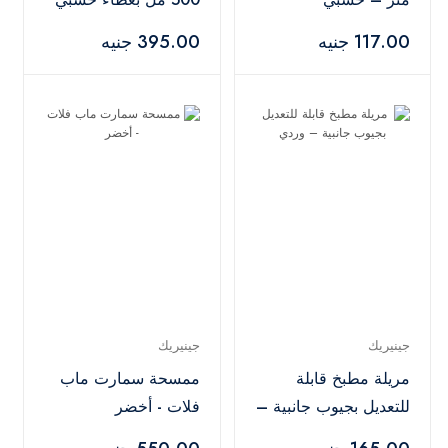
وسكين – أبيض
117.00 جنيه
395.00 جنيه
جينيريك
جينيريك
مريلة مطبخ قابلة
ممسحة سمارت ماب
للتعديل بجيوب جانبية –
فلات - أخضر
وردي