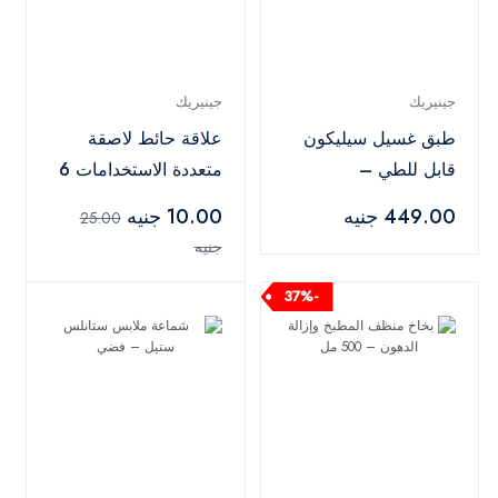
جينيريك
جينيريك
طبق غسيل سيليكون
علاقة حائط لاصقة
قابل للطي –
متعددة الاستخدامات 6
أبيض×رمادي
خطافات – ذهبي
449.00 جنيه
10.00 جنيه
25.00
جنيه
-37%