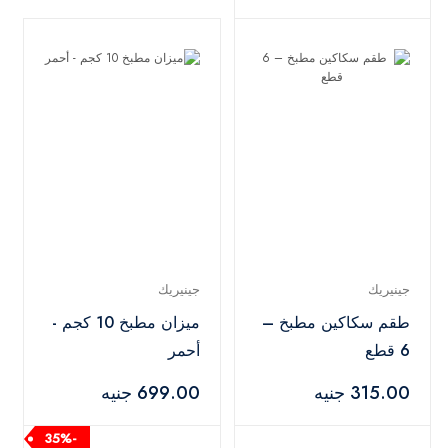
جينيريك
جينيريك
طقم سكاكين مطبخ –
ميزان مطبخ 10 كجم -
6 قطع
أحمر
315.00 جنيه
699.00 جنيه
-35%