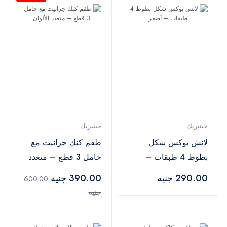
جينيريك
جينيريك
لانش بوكس شكل
طقم كنك جرانيت مع
بطوط 4 طبقات –
حامل 3 قطع – متعدد
أصفر
الألوان
290.00 جنيه
390.00 جنيه
600.00
جنيه