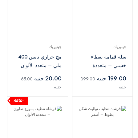
جينيريك
جينيريك
سلة قمامة بغطاء
مج حراري نايس 400
خشبي – متعددة
ملي – متعدد الألوان
الألوان
199.00 جنيه
20.00 جنيه
65.00
399.00
جنيه
جنيه
-45%