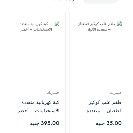
جينيريك
جينيريك
طقم علب كوكيز
كبة كهربائية متعددة
قطعتان – متعددة
الاستخدامات – أخضر
الألوان
35.00 جنيه
395.00 جنيه