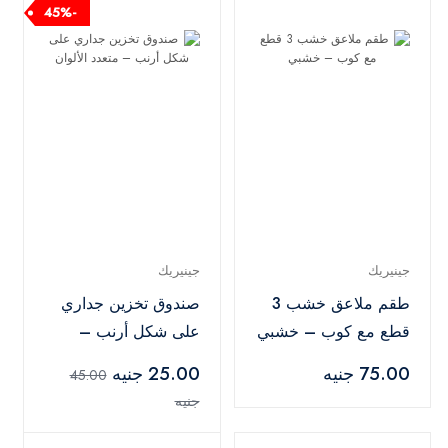
-45%
جينيريك
جينيريك
طقم ملاعق خشب 3
صندوق تخزين جداري
قطع مع كوب – خشبي
على شكل أرنب –
متعدد الألوان
75.00 جنيه
25.00 جنيه
45.00
جنيه