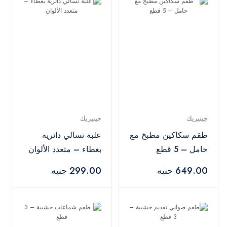
جينيريك
جينيريك
طقم سكاكين مطبخ مع
علبة تسالي دائرية
حامل – 5 قطع
بغطاء – متعدد الألوان
649.00 جنيه
299.00 جنيه