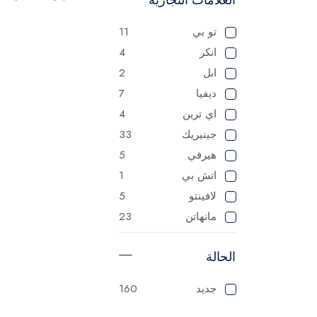
تو بي
11
انكر
4
ابل
2
ديفيا
7
اي ترين
4
جينيريك
33
هيرفي
5
اتش بي
1
لافينتو
5
مانهاتن
23
ماستر
125
الحالة
ميانتا
1
باناسونيك
1
جديد
160
سوناي
1