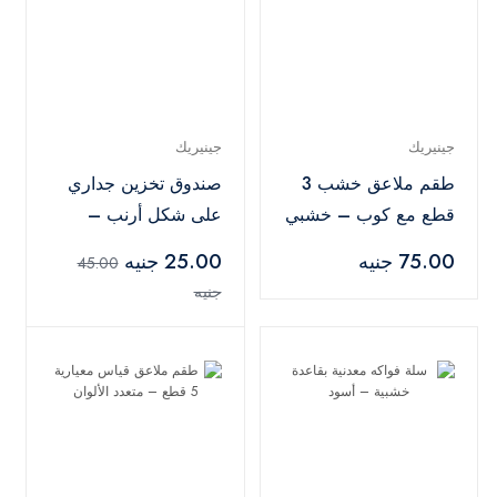
جينيريك
جينيريك
طقم ملاعق خشب 3
صندوق تخزين جداري
قطع مع كوب – خشبي
على شكل أرنب –
متعدد الألوان
75.00 جنيه
25.00 جنيه
45.00
جنيه