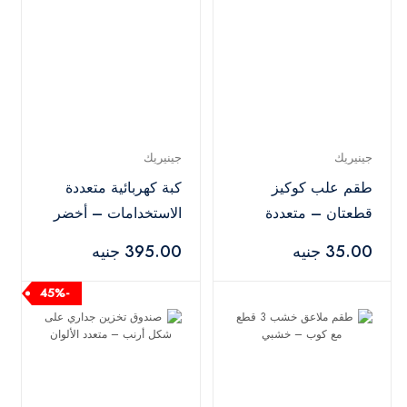
جينيريك
جينيريك
طقم علب كوكيز
كبة كهربائية متعددة
قطعتان – متعددة
الاستخدامات – أخضر
الألوان
35.00 جنيه
395.00 جنيه
-45%