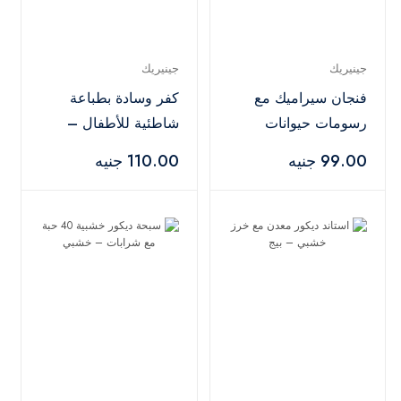
جينيريك
جينيريك
فنجان سيراميك مع
كفر وسادة بطباعة
رسومات حيوانات
شاطئية للأطفال –
قطعتين – أبيض
متعدد الألوان
99.00 جنيه
110.00 جنيه