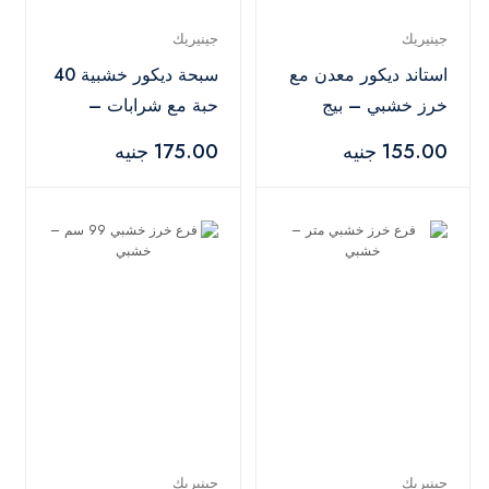
جينيريك
جينيريك
استاند ديكور معدن مع
سبحة ديكور خشبية 40
خرز خشبي – بيج
حبة مع شرابات –
خشبي
155.00 جنيه
175.00 جنيه
جينيريك
جينيريك