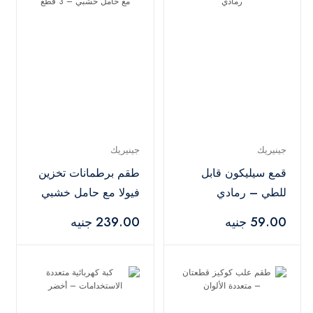
جينيريك
جينيريك
قمع سيليكون قابل
طقم برطمانات تخزين
للطي – رمادي
فيولا مع حامل خشبي
– 3 قطع
59.00 جنيه
239.00 جنيه