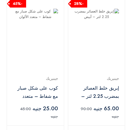
-45%
-28%
جينيريك
جينيريك
إبريق خلط العصائر
كوب على شكل صبار
بمضرب 2.25 لتر –
مع شفاط – متعدد
أبيض
الألوان
65.00 جنيه
25.00 جنيه
45.00
90.00
جنيه
جنيه