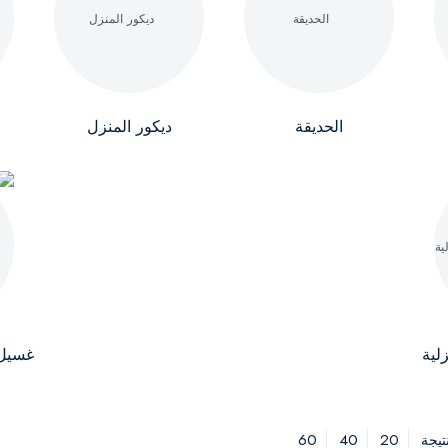
الحديقة
ديكور المنزل
لية
غسيل 
60
40
20