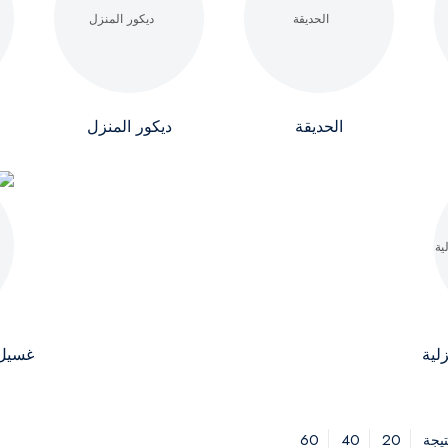
الحديقة
ديكور المنزل
لية
غسيل 
60
40
20