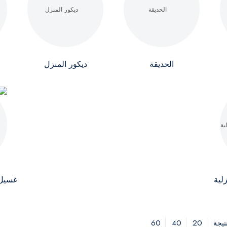
الحديقة
ديكور المنزل
لية
غسيل 
60
40
20