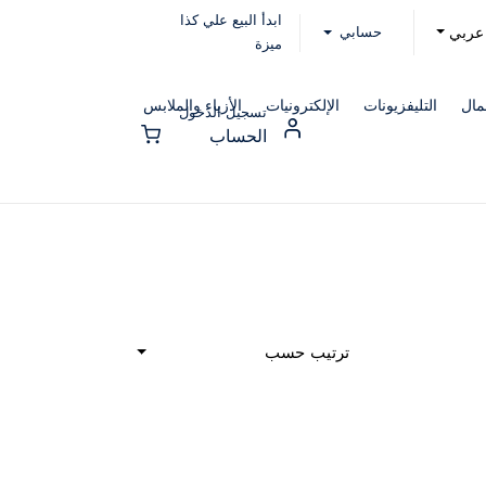
ابدأ البيع علي كذا
حسابي
عربي
ميزة
مال
التليفزيونات
الإلكترونيات
الأزياء والملابس
تسجيل الدخول
الحساب
ترتيب حسب