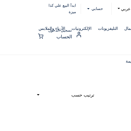
ابدأ البيع علي كذا
حسابي
عربي
ميزة
مال
التليفزيونات
الإلكترونيات
الأزياء والملابس
تسجيل الدخول
الحساب
مة
ترتيب حسب