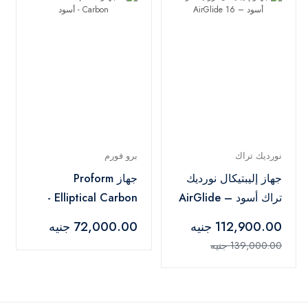
نورديك تراك
برو فورم
جهاز إليبتيكال نورديك
جهاز Proform
تراك أسود – AirGlide
Elliptical Carbon -
16
أسود
112,900.00 جنيه
72,000.00 جنيه
139,000.00 جنيه