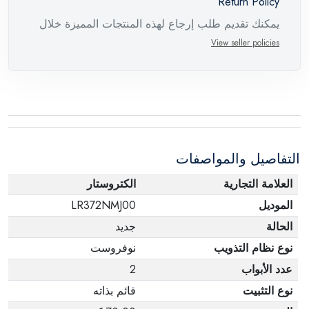
Return Policy
يمكنك تقديم طلب إرجاع لهذه المنتجات المميزة خلال
14 يومًا وحتى 30 يومًا في حالة وجود عيوب من وقت
View seller policies
وصول الطلب، مع وجود تقرير فني من الشركة
المصنعة يفيد ذلك. عند إعادة المنتج، تأكد من أن جميع
ملحقات الطلب في حالتها الصحيحة وأن المنتج في
عبوته الأصلية. لاحظ أنه لا يمكن إرجاع المنتجات
الإلكترونية في حالة تغيير الرأي إذا لم تكن مختومة
التفاصيل والمواصفات
وفي عبواتها الأصلية.
العلامة التجارية
الكتروستار
الموديل
LR372NMJ00
الحالة
جديد
نوع نظام التذويب
نوفروست
عدد الأبواب
2
نوع التثبيت
قائم بذاته