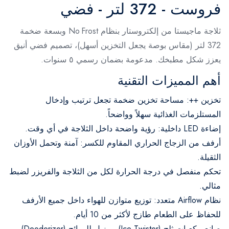
فروست - 372 لتر - فضي
ثلاجة ماجيستا من إلكتروستار بنظام No Frost وبسعة ضخمة
372 لتر (مقاس بوصة يجعل التخزين أسهل)، تصميم فضي أنيق
يعزز شكل مطبخك. مدعومة بضمان رسمي ٥ سنوات.
أهم المميزات التقنية
تخزين ++: مساحة تخزين ضخمة تجعل ترتيب وإدخال
المستلزمات الغذائية سهلاً وواضحاً.
إضاءة LED داخلية: رؤية واضحة داخل الثلاجة في أي وقت.
أرفف من الزجاج الحراري المقاوم للكسر: آمنة وتحمل الأوزان
الثقيلة.
تحكم منفصل في درجة الحرارة لكل من الثلاجة والفريزر لضبط
مثالي.
نظام Airflow متعدد: توزيع متوازن للهواء داخل جميع الأرفف
للحفاظ على الطعام طازج لأكثر من 10 أيام.
صانع مكعبات ثلج (Ice Twister) ومزيل للروائح (Deodorizer)