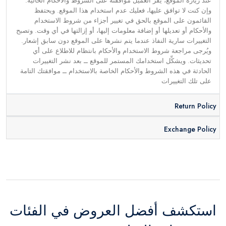
عند زيارة الموقع، يقر العميل موافقته على الشروط والأحكام الحالية.
وإن كنت لا توافق عليها، فعليك عدم استخدام هذا الموقع. ويحتفظ
القائمون على الموقع بالحق في تغيير أجزاء من شروط الاستخدام
والأحكام أو تعديلها أو إضافة معلومات إليها، أو إزالتها في أي وقت. وتصبح
التغييرات سارية النفاذ عندما يتم نشرها على الموقع دون سابق إشعار.
ويُرجى مراجعة شروط الاستخدام والأحكام بانتظام للاطلاع على أي
تحديثات. ويشكِّل استخدامك المستمر للموقع ــ بعد نشر التغييرات
الحادثة في هذه الشروط والأحكام الخاصة بالاستخدام ــ موافقتك التامة
على تلك التغييرات
Return Policy
Exchange Policy
استكشف أفضل العروض في الفئات