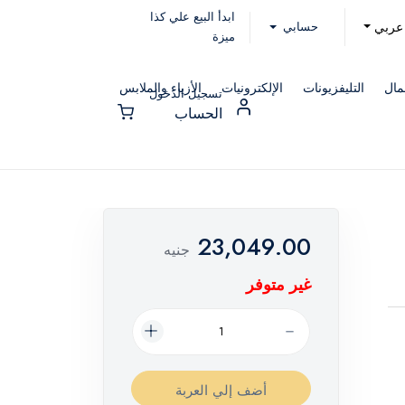
ابدأ البيع علي كذا
حسابي
عربي
ميزة
مال
التليفزيونات
الإلكترونيات
الأزياء والملابس
تسجيل الدخول
الحساب
23,049.00
جنيه
غير متوفر
أضف إلي العربة