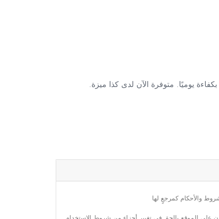
روط والأحكام كمرجعٍ لها
مون على الموقع بالحق في تغيير أجزاء من شروط الاستخدام