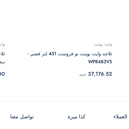
وايت بوينت
واي
ثلاجه وايت بوينت نو فروست 451 لتر فضي -
WPR483VS
ديجي
00
37,176.52
جنيه
لعملاء
كذا ميزة
تواصل معنا