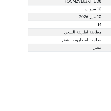
FOCNZVEUZKT1D08
يفيد ذلك. عند إعادة
10 سنوات
المنتج، تأكد من أن
10 مايو 2026
جميع ملحقات الطلب
في حالتها الصحيحة
14
وأن المنتج في عبوته
مطابقة لطريقة الشحن
الأصلية. لاحظ أنه لا
مطابقة لمصاريف الشحن
يمكن إرجاع المنتجات
مصر
الإلكترونية في حالة
تغيير الرأي إذا لم تكن
مختومة وفي عبواتها
الأصلية.