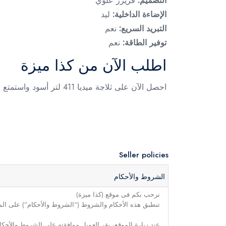
التصميم:
فريزر علوي
الإضاءة الداخلية:
ليد
التبريد السريع:
نعم
توفير الطاقة:
نعم
اطلب الآن من كذا ميزة
احصل الآن على ثلاجة ميديا 411 لتر أسود واستمتع بمساحة تخزين عملية وتبريد فعال للحفاظ على الأطعمة والمشروبات بكفاءة يوميًا. متوفرة الآن لدى كذا ميزة.
Seller policies
الشروط والأحكام
نرحب بكم فى موقع (كذا ميزة)
تنطبق هذه الأحكام والشروط (“الشروط والأحكام”) على الموق
عند زيارة الموقع، يقر العميل موافقته على الشروط والأحكا