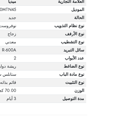
العلامة التجارية
ميديا
الموديل
0MTN45
الحالة
جديد
نوع نظام التذويب
نوفروست
نوع الأرفف
زجاج
نوع التشطيب
معدني
سائل التبريد
R-600A
عدد الأبواب
2
نوع الضاغط
ريشة دوار
نوع مادة الباب
ستانلس س
نوع التثبيت
قائم بذاته
الوزن
70.00 كجم
مدة التوصيل
3 أيام