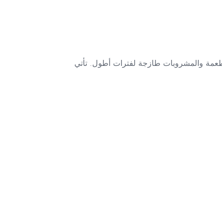
الة للحفاظ على الأطعمة والمشروبات طازجة لفترات أطول. تأتي