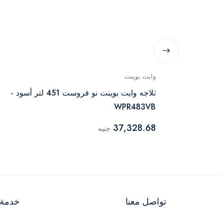
وايت بوينت
ثلاجه وايت بوينت نو فروست 451 لتر أسود -
WPR483VB
37,328.68
جنيه
تواصل معنا
خدمة ا