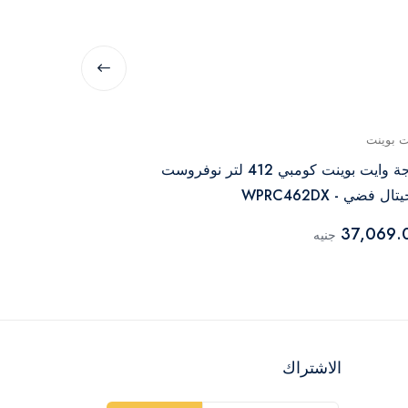
ت بوينت
هاير
ثلاجة وايت بوينت كومبي 412 لتر نوفروست
تال فضي - WPRC462DX
460BMBM
39,279.00
37,069.
جنيه
الاشتراك