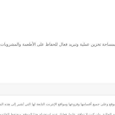
ع وعلى جميع أقسامها وفروعها ومواقع الإنترنت التابعة لها التي تُشير إلى هذه الش
م الحالية. وإن كنت لا توافق عليها، فعليك عدم استخدام هذا الموقع. ويحتفظ القائ