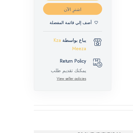
اشترِ الآن
أضف إلي قائمة المفضلة
يباع بواسطة
Kza
Meeza
Return Policy
يمكنك تقديم طلب
إرجاع لهذه المنتجات
View seller policies
المميزة خلال 14 يومًا
وحتى 30 يومًا في
حالة وجود عيوب من
وقت وصول الطلب،
مع وجود تقرير فني
من الشركة المصنعة