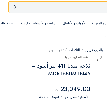
زة المنزلية
الأمهات والأطفال
الرياضة والأنشطة الخارجية
الصحة والج
ب
ات والديب فريزر
الثلاجات
ثلاجه بابين
العلامة التجارية: ميديا
ثلاجة ميديا 411 لتر أسود –
MDRT580MTN45
23,049.00
جنيه
.الأسعار تشمل ضريبة القيمة المضافة