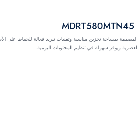
بتجربة تبريد عملية مع ثلاجة ميديا 411 لتر، المصممة بمساحة تخزين مناسبة وتقنيات تبريد فع
العصرية ويوفر سهولة في تنظيم المحتويات اليومية.