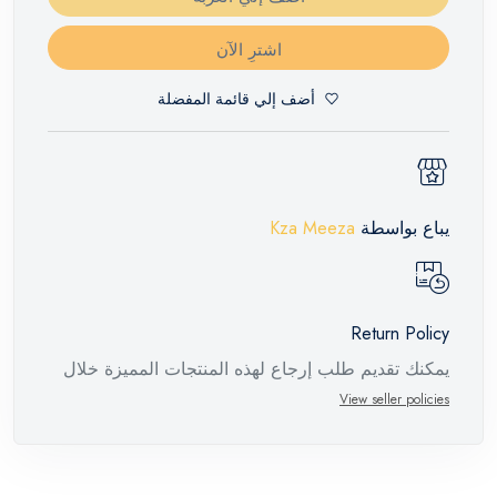
اشترِ الآن
أضف إلي قائمة المفضلة
يباع بواسطة
Kza Meeza
Return Policy
يمكنك تقديم طلب إرجاع لهذه المنتجات المميزة خلال
14 يومًا وحتى 30 يومًا في حالة وجود عيوب من وقت
View seller policies
وصول الطلب، مع وجود تقرير فني من الشركة
المصنعة يفيد ذلك. عند إعادة المنتج، تأكد من أن جميع
ملحقات الطلب في حالتها الصحيحة وأن المنتج في