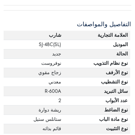
عبوته الأصلية. لاحظ أنه لا يمكن إرجاع المنتجات
الإلكترونية في حالة تغيير الرأي إذا لم تكن مختومة
التفاصيل والمواصفات
وفي عبواتها الأصلية.
العلامة التجارية
شارب
الموديل
SJ-48C(SL)
الحالة
جديد
نوع نظام التذويب
نوفروست
نوع الأرفف
زجاج مقوي
نوع التشطيب
معدني
سائل التبريد
R-600A
عدد الأبواب
2
نوع الضاغط
ريشة دوارة
نوع مادة الباب
ستانلس ستيل
نوع التثبيت
قائم بذاته