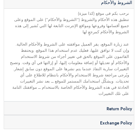
الشروط والأحكام
نرحب بكم فى موقع (كذا ميزة)
تنطبق هذه الأحكام والشروط (“الشروط والأحكام”) على الموقع وعلى
جميع أقسامها وفروعها ومواقع الإنترنت التابعة لها التي تُشير إلى هذه
الشروط والأحكام كمرجعٍ لها
عند زيارة الموقع، يقر العميل موافقته على الشروط والأحكام الحالية.
وإن كنت لا توافق عليها، فعليك عدم استخدام هذا الموقع. ويحتفظ
القائمون على الموقع بالحق في تغيير أجزاء من شروط الاستخدام
والأحكام أو تعديلها أو إضافة معلومات إليها، أو إزالتها في أي وقت. وتصبح
التغييرات سارية النفاذ عندما يتم نشرها على الموقع دون سابق إشعار.
ويُرجى مراجعة شروط الاستخدام والأحكام بانتظام للاطلاع على أي
تحديثات. ويشكِّل استخدامك المستمر للموقع ــ بعد نشر التغييرات
الحادثة في هذه الشروط والأحكام الخاصة بالاستخدام ــ موافقتك التامة
على تلك التغييرات
Return Policy
Exchange Policy