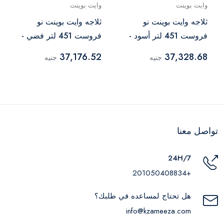
وايت بوينت
وايت بوينت
ثلاجه وايت بوينت نو
ثلاجه وايت بوينت نو
فروست 451 لتر أسود -
فروست 451 لتر فضي -
WPR483VS
WPR483VB
37,176.52
37,328.68
جنيه
جنيه
تواصل معنا
24H/7
+201050408834
هل تحتاج لمساعده في طلبك؟
info@kzameeza.com