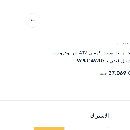
ت بوينت
هاير
ثلاجة وايت بوينت كومبي 412 لتر نوفروست
تال فضي - WPRC462DX
460BMBM
39,279.00
37,069.
جنيه
الاشتراك