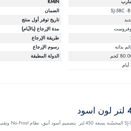
ارب
KMIN
SJ-58C -B
الضمان
ديد
تاريخ توفر أول منتج
وفروست
مدة الإرجاع (بالأيام)
طريقة الإرجاع
ئم بذاته
رسوم الإرجاع
80. كجم
الدولة المطبقة
م