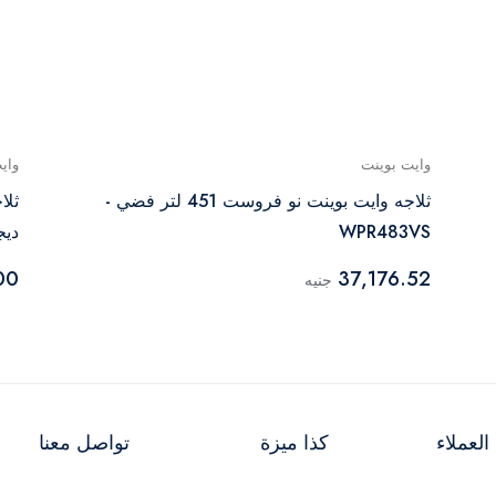
وايت بوينت
واي
ثلاجه وايت بوينت نو فروست 451 لتر فضي -
WPR483VS
ديجي
00
37,176.52
جنيه
لعملاء
كذا ميزة
تواصل معنا