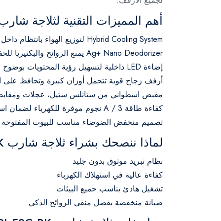
لجميع الأرفف.
أهم المميزات التقنية لثلاجة شارب J‑58C‑BK
Hybrid Cooling System لتوزيع الهواء بانتظام داخل الثلاجة والفريزر
Ag+ Nano Deodorizer يمنع الروائح والبكتيريا للحفاظ على نضارة الطعام
إضاءة LED داخلية لتسهيل رؤية المحتويات بوضوح
أرفف زجاج قوية تتحمل أوزان كبيرة وتحافظ على ال
مقبض اسطواني من ستانلس ستيل، عجلات ومقابض ع
كفاءة طاقة A / 3 نجوم موفرة للكهرباء لضمان استهلاك منخفض
تصميم منخفض الضوضاء مناسب للبيوت المفتوحة و
لماذا ننصحك بشراء ثلاجة شارب SJ‑58C‑BK؟
نظام تبريد موثوق بدون جليد
كفاءة عالية في استهلاك الكهرباء
تشغيل هادئ يناسب جميع البيئات
صيانة منخفضة بفضل منقي الروائح الذكي