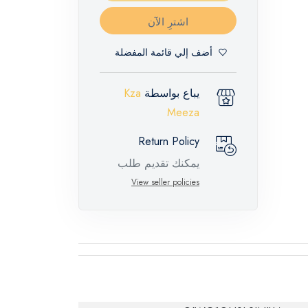
اشترِ الآن
أضف إلي قائمة المفضلة
يباع بواسطة
Kza
Meeza
Return Policy
يمكنك تقديم طلب
إرجاع لهذه المنتجات
View seller policies
المميزة خلال 14 يومًا
وحتى 30 يومًا في
حالة وجود عيوب من
وقت وصول الطلب،
مع وجود تقرير فني
من الشركة المصنعة