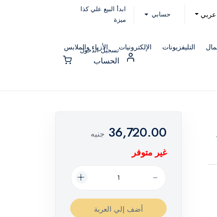
ابدأ البيع علي كذا
حسابي
عربي
ميزة
مال
التليفزيونات
الإلكترونيات
الأزياء والملابس
تسجيل الدخول
الحساب
36,720.00
جنيه
غير متوفر
أضف إلي العربة