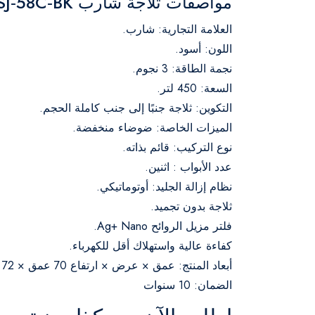
مواصفات ثلاجة شارب SJ‑58C‑BK بالتفصيل
العلامة التجارية: شارب.
اللون: أسود.
نجمة الطاقة: 3 نجوم.
السعة: 450 لتر.
التكوين: ثلاجة جنبًا إلى جنب كاملة الحجم.
الميزات الخاصة: ضوضاء منخفضة.
نوع التركيب: قائم بذاته.
عدد الأبواب : اثنين.
نظام إزالة الجليد: أوتوماتيكي.
ثلاجة بدون تجميد.
فلتر مزيل الروائح Ag+ Nano.
كفاءة عالية واستهلاك أقل للكهرباء.
أبعاد المنتج: عمق × عرض × ارتفاع 70 عمق × 72 عرض × 167 ارتفاع سم.
الضمان: 10 سنوات