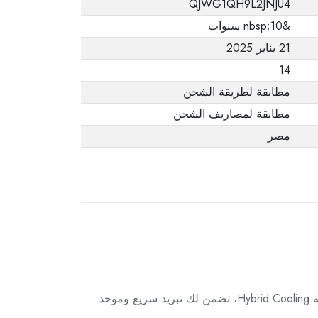
QJWG1QH9L2JNJU4
يفيد ذلك. عند إعادة
&nbsp;10 سنوات
المنتج، تأكد من أن
21 يناير 2025
جميع ملحقات الطلب
في حالتها الصحيحة
14
وأن المنتج في عبوته
مطابقة لطريقة الشحن
الأصلية. لاحظ أنه لا
مطابقة لمصاريف الشحن
يمكن إرجاع المنتجات
مصر
الإلكترونية في حالة
تغيير الرأي إذا لم تكن
مختومة وفي عبواتها
الأصلية.
استمتع بتجربة تبريد مثالية مع ثلاجة شارب SJ‑58C‑BK المحسّنة بسعة 450 لتر. بتصميم أسود أنيق، نظام No‑Frost وتقنية Hybrid Cooling، تضمن لك تبريد سريع وموحد