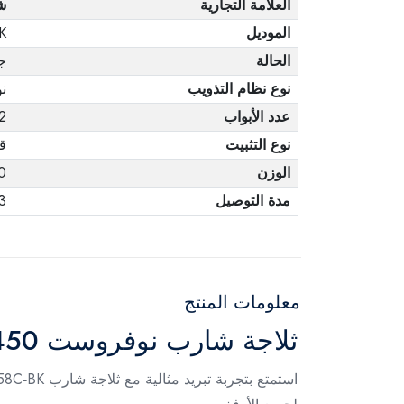
العلامة التجارية
ش
الموديل
K
الحالة
ج
نوع نظام التذويب
ن
عدد الأبواب
2
نوع التثبيت
قا
الوزن
00
مدة التوصيل
3 أيا
معلومات المنتج
ثلاجة شارب نوفروست 450 لتر لون اسود