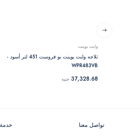
وايت بوينت
ثلاجه وايت بوينت نو فروست 451 لتر أسود -
WPR483VB
37,328.68
جنيه
تواصل معنا
خدمة ا