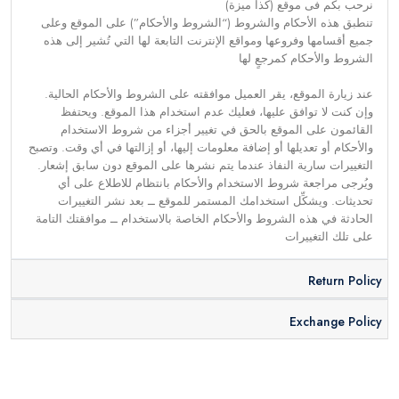
نرحب بكم فى موقع (كذا ميزة)
تنطبق هذه الأحكام والشروط (“الشروط والأحكام”) على الموقع وعلى
جميع أقسامها وفروعها ومواقع الإنترنت التابعة لها التي تُشير إلى هذه
الشروط والأحكام كمرجعٍ لها
عند زيارة الموقع، يقر العميل موافقته على الشروط والأحكام الحالية.
وإن كنت لا توافق عليها، فعليك عدم استخدام هذا الموقع. ويحتفظ
القائمون على الموقع بالحق في تغيير أجزاء من شروط الاستخدام
والأحكام أو تعديلها أو إضافة معلومات إليها، أو إزالتها في أي وقت. وتصبح
التغييرات سارية النفاذ عندما يتم نشرها على الموقع دون سابق إشعار.
ويُرجى مراجعة شروط الاستخدام والأحكام بانتظام للاطلاع على أي
تحديثات. ويشكِّل استخدامك المستمر للموقع ــ بعد نشر التغييرات
الحادثة في هذه الشروط والأحكام الخاصة بالاستخدام ــ موافقتك التامة
على تلك التغييرات
Return Policy
Exchange Policy