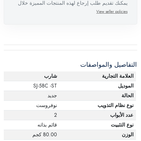
يمكنك تقديم طلب إرجاع لهذه المنتجات المميزة خلال
14 يومًا وحتى 30 يومًا في حالة وجود عيوب من وقت
View seller policies
وصول الطلب، مع وجود تقرير فني من الشركة
المصنعة يفيد ذلك. عند إعادة المنتج، تأكد من أن جميع
ملحقات الطلب في حالتها الصحيحة وأن المنتج في
عبوته الأصلية. لاحظ أنه لا يمكن إرجاع المنتجات
الإلكترونية في حالة تغيير الرأي إذا لم تكن مختومة
التفاصيل والمواصفات
وفي عبواتها الأصلية.
العلامة التجارية
شارب
الموديل
SJ-58C -ST
الحالة
جديد
نوع نظام التذويب
نوفروست
عدد الأبواب
2
نوع التثبيت
قائم بذاته
الوزن
80.00 كجم