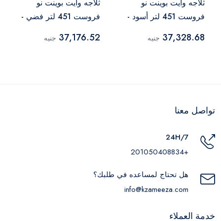
ثلاجه وايت بوينت نو
ثلاجه وايت بوينت نو
فروست 451 لتر أسود -
فروست 451 لتر فضي -
WPR483VS
WPR483VB
37,176.52
37,328.68
جنيه
جنيه
تواصل معنا
24H/7
+201050408834
هل تحتاج لمساعده في طلبك؟
info@kzameeza.com
خدمة العملاء