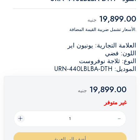
19,899.00
جنيه
.الأسعار تشمل ضريبة القيمة المضافة
العلامة التجارية: يونيون اير
اللون: فضي
النوع: ثلاجة نوفروست
الموديل: URN‑440LBLBA‑DTH
19,899.00
جنيه
غير متوفر
أضف إلي العربة