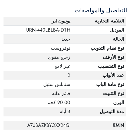
التفاصيل والمواصفات
العلامة التجارية
يونيون اير
الموديل
URN-440LBLBA-DTH
الحالة
جديد
نوع نظام التذويب
نوفروست
نوع الأرفف
زجاج مقوي
نوع التشطيب
غير لامع
عدد الأبواب
2
نوع مادة الباب
ستانلس ستيل
نوع التثبيت
قائم بذاته
الوزن
90.00 كجم
مدة التوصيل
3 أيام
A7U3AZK8YOXX24G
KMIN