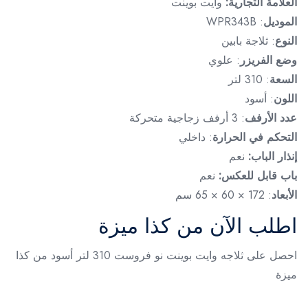
العلامة التجارية:
وايت بوينت
الموديل
: WPR343B
النوع
: ثلاجة بابين
وضع الفريزر
: علوي
السعة
: 310 لتر
اللون
: أسود
عدد الأرفف
: 3 أرفف زجاجية متحركة
التحكم في الحرارة
: داخلي
إنذار الباب:
نعم
باب قابل للعكس:
نعم
الأبعاد
: 172 × 60 × 65 سم
اطلب الآن من كذا ميزة
احصل على ثلاجه وايت بوينت نو فروست 310 لتر أسود من كذا
ميزة