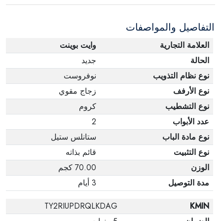
الإلكترونية في حالة تغيير الرأي إذا لم تكن مختومة
التفاصيل والمواصفات
وفي عبواتها الأصلية.
العلامة التجارية
وايت بوينت
الحالة
جديد
نوع نظام التذويب
نوفروست
نوع الأرفف
زجاج مقوي
نوع التشطيب
كروم
عدد الأبواب
2
نوع مادة الباب
ستانلس ستيل
نوع التثبيت
قائم بذاته
الوزن
70.00 كجم
مدة التوصيل
3 أيام
TY2RIUPDRQLKDAG
KMIN