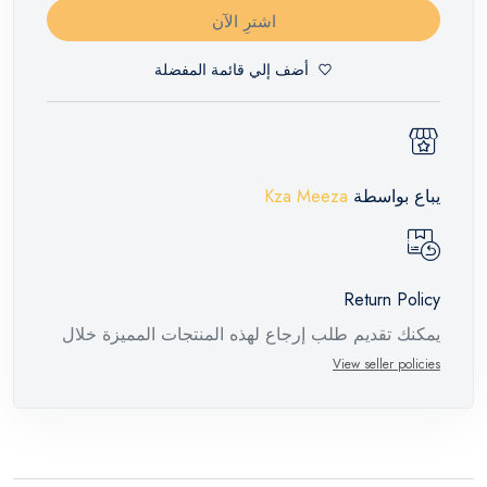
اشترِ الآن
أضف إلي قائمة المفضلة
يباع بواسطة
Kza Meeza
Return Policy
يمكنك تقديم طلب إرجاع لهذه المنتجات المميزة خلال
14 يومًا وحتى 30 يومًا في حالة وجود عيوب من وقت
View seller policies
وصول الطلب، مع وجود تقرير فني من الشركة
المصنعة يفيد ذلك. عند إعادة المنتج، تأكد من أن جميع
ملحقات الطلب في حالتها الصحيحة وأن المنتج في
عبوته الأصلية. لاحظ أنه لا يمكن إرجاع المنتجات