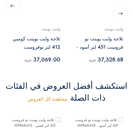
وايت بوينت
وايت بوينت
ثلاجه وايت بوينت نو
ثلاجة وايت بوينت كومبي
فروست 451 لتر أسود -
412 لتر نوفروست
WPR483VB
ديجيتال فضي -
37,069.00
37,328.68
جنيه
جنيه
WPRC462DX
استكشف أفضل العروض في الفئات
ذات الصلة
مشاهدة كل العروض