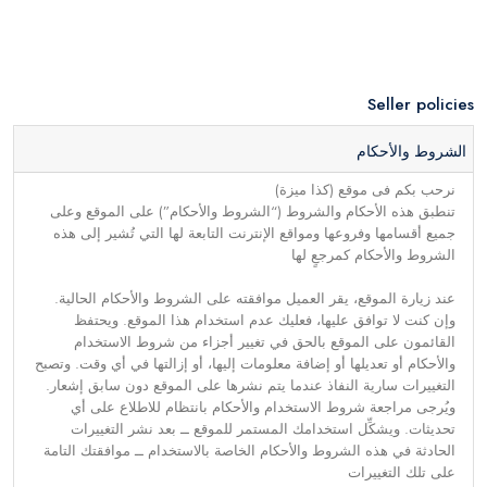
Seller policies
الشروط والأحكام
نرحب بكم فى موقع (كذا ميزة)
تنطبق هذه الأحكام والشروط (“الشروط والأحكام”) على الموقع وعلى
جميع أقسامها وفروعها ومواقع الإنترنت التابعة لها التي تُشير إلى هذه
الشروط والأحكام كمرجعٍ لها
عند زيارة الموقع، يقر العميل موافقته على الشروط والأحكام الحالية.
وإن كنت لا توافق عليها، فعليك عدم استخدام هذا الموقع. ويحتفظ
القائمون على الموقع بالحق في تغيير أجزاء من شروط الاستخدام
والأحكام أو تعديلها أو إضافة معلومات إليها، أو إزالتها في أي وقت. وتصبح
التغييرات سارية النفاذ عندما يتم نشرها على الموقع دون سابق إشعار.
ويُرجى مراجعة شروط الاستخدام والأحكام بانتظام للاطلاع على أي
تحديثات. ويشكِّل استخدامك المستمر للموقع ــ بعد نشر التغييرات
الحادثة في هذه الشروط والأحكام الخاصة بالاستخدام ــ موافقتك التامة
على تلك التغييرات