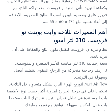
أسود WPR343B تقدم توازنًا ممتازًا بين السعة، تنظيم التخزين،
وكفاءة التبريد. تأتي بتقنية نو فروست لمنع تراكم الثلج، مع
فريزر علوي وتصميم بابين يناسب المطابخ العصرية، بالإضافة
إلى أبعاد عملية تبلغ 172 × 60 × 65 سم.
أهم المميزات لثلاجه وايت بوينت نو
فروست 310 لتر أسود
نظام تبريد ن فروست لتقليل تكون الثلج والحفاظ على أداء
تبريد ثابت.
سعة إجمالية 310 لتر مناسبة للأسر الصغيرة والمتوسطة.
3 أرفف زجاجية متحركة من الزجاج المقوى لتنظيم أفضل
وسهولة في الترتيب.
Multi Air Flow لتوزيع الهواء البارد بشكل متساوٍ داخل الثلاجة.
تحكم داخلي في درجة الحرارة لمرونة أكبر حسب نوع الأطعمة.
باب للمساعدة في تقليل فقدان التبريد عند ترك الباب مفتوحًا.
باب قابل للعكس لسهولة التوافق مع توزيع مطبخك.