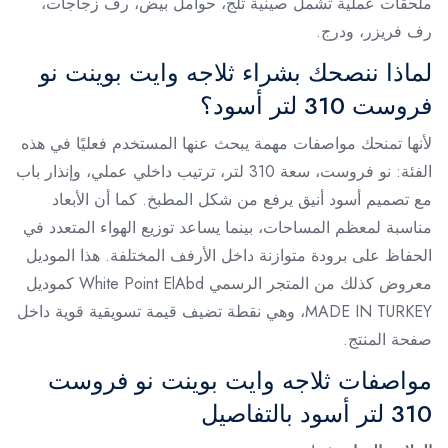
ملحقات عملية تشمل صينية ثلج، حوامل بيض، رف زجاجات،
رف فريزر، ودرج.
لماذا ننصحك بشراء ثلاجه وايت بوينت نو
فروست 310 لتر أسود؟
لأنها تمنحك مواصفات مهمة يبحث عنها المستخدم فعليًا في هذه
الفئة: نو فروست، سعة 310 لتر، ترتيب داخلي عملي، وإنذار باب
مع تصميم أسود أنيق يرفع من شكل المطبخ. كما أن الأبعاد
مناسبة لمعظم المساحات، بينما يساعد توزيع الهواء المتعدد في
الحفاظ على برودة متوازنة داخل الأرفف المختلفة. هذا الموديل
معروض كذلك من المتجر الرسمي White Point ElAbd كموديل
MADE IN TURKEY، وهي نقطة تضيف قيمة تسويقية قوية داخل
صفحة المنتج.
مواصفات ثلاجه وايت بوينت نو فروست
310 لتر أسود بالتفاصيل