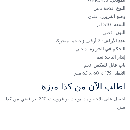
الموديل
: WPR343S
النوع
: ثلاجة بابين
وضع الفريزر
: علوي
السعة
: 310 لتر
اللون
: فضي
عدد الأرفف
: 3 أرفف زجاجية متحركة
التحكم في الحرارة
: داخلي
إنذار الباب:
نعم
باب قابل للعكس:
نعم
الأبعاد
: 172 × 60 × 65 سم
اطلب الآن من كذا ميزة
احصل على ثلاجه وايت بوينت نو فروست 310 لتر فضي من كذا
ميزة