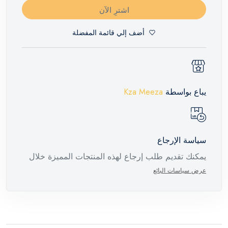
اشترِ الآن
أضف إلي قائمة المفضلة
يباع بواسطة
Kza Meeza
سياسة الإرجاع
يمكنك تقديم طلب إرجاع لهذه المنتجات المميزة خلال
14 يومًا وحتى 30 يومًا في حالة وجود عيوب من وقت
عرض سياسات البائع
وصول الطلب، مع وجود تقرير فني من الشركة
المصنعة يفيد ذلك. عند إعادة المنتج، تأكد من أن جميع
ملحقات الطلب في حالتها الصحيحة وأن المنتج في
عبوته الأصلية. لاحظ أنه لا يمكن إرجاع المنتجات