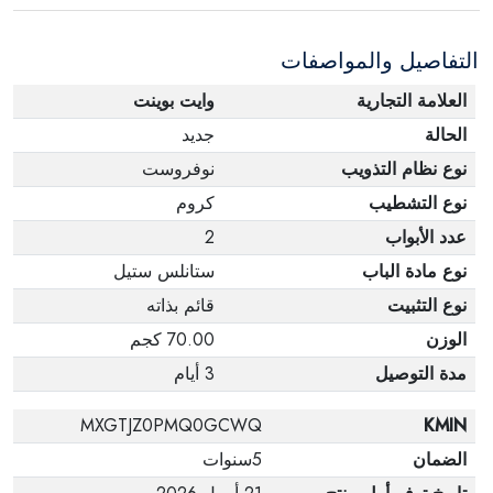
الإلكترونية في حالة تغيير الرأي إذا لم تكن مختومة
التفاصيل والمواصفات
وفي عبواتها الأصلية.
العلامة التجارية
وايت بوينت
الحالة
جديد
نوع نظام التذويب
نوفروست
نوع التشطيب
كروم
عدد الأبواب
2
نوع مادة الباب
ستانلس ستيل
نوع التثبيت
قائم بذاته
الوزن
70.00 كجم
مدة التوصيل
3 أيام
MXGTJZ0PMQ0GCWQ
KMIN
الضمان
5سنوات