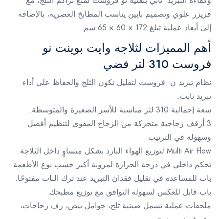
وكفاءة التبريد. تأتي بتقنية نو فروست لمنع تراكم الثلج، مع
فريزر علوي وتصميم بابين يناسب المطابخ العصرية، بالإضافة
إلى أبعاد عملية تبلغ 172 × 60 × 65 سم.
أهم المميزات لثلاجه وايت بوينت نو
فروست 310 لتر فضي
نظام تبريد ن فروست لتقليل تكون الثلج والحفاظ على أداء
تبريد ثابت.
سعة إجمالية 310 لتر مناسبة للأسر الصغيرة والمتوسطة.
3 أرفف زجاجية متحركة من الزجاج المقوى لتنظيم أفضل
وسهولة في الترتيب.
Multi Air Flow لتوزيع الهواء البارد بشكل متساوٍ داخل الثلاجة.
تحكم داخلي في درجة الحرارة لمرونة أكبر حسب نوع الأطعمة.
باب للمساعدة في تقليل فقدان التبريد عند ترك الباب مفتوحًا.
باب قابل للعكس لسهولة التوافق مع توزيع مطبخك.
ملحقات عملية تشمل صينية ثلج، حوامل بيض، رف زجاجات،