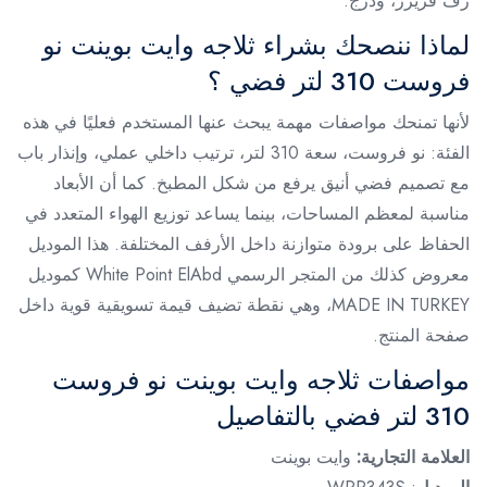
رف فريزر، ودرج.
لماذا ننصحك بشراء ثلاجه وايت بوينت نو
فروست 310 لتر فضي ؟
لأنها تمنحك مواصفات مهمة يبحث عنها المستخدم فعليًا في هذه
الفئة: نو فروست، سعة 310 لتر، ترتيب داخلي عملي، وإنذار باب
مع تصميم فضي أنيق يرفع من شكل المطبخ. كما أن الأبعاد
مناسبة لمعظم المساحات، بينما يساعد توزيع الهواء المتعدد في
الحفاظ على برودة متوازنة داخل الأرفف المختلفة. هذا الموديل
معروض كذلك من المتجر الرسمي White Point ElAbd كموديل
MADE IN TURKEY، وهي نقطة تضيف قيمة تسويقية قوية داخل
صفحة المنتج.
مواصفات ثلاجه وايت بوينت نو فروست
310 لتر فضي بالتفاصيل
العلامة التجارية:
وايت بوينت