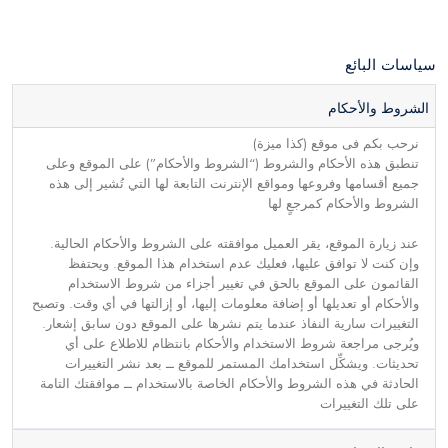
سياسات البائع
الشروط والأحكام
نرحب بكم فى موقع (كذا ميزة)
تنطبق هذه الأحكام والشروط (“الشروط والأحكام”) على الموقع وعلى
جميع أقسامها وفروعها ومواقع الإنترنت التابعة لها التي تُشير إلى هذه
الشروط والأحكام كمرجعٍ لها
عند زيارة الموقع، يقر العميل موافقته على الشروط والأحكام الحالية.
وإن كنت لا توافق عليها، فعليك عدم استخدام هذا الموقع. ويحتفظ
القائمون على الموقع بالحق في تغيير أجزاء من شروط الاستخدام
والأحكام أو تعديلها أو إضافة معلومات إليها، أو إزالتها في أي وقت. وتصبح
التغييرات سارية النفاذ عندما يتم نشرها على الموقع دون سابق إشعار.
ويُرجى مراجعة شروط الاستخدام والأحكام بانتظام للاطلاع على أي
تحديثات. ويشكِّل استخدامك المستمر للموقع ــ بعد نشر التغييرات
الحادثة في هذه الشروط والأحكام الخاصة بالاستخدام ــ موافقتك التامة
على تلك التغييرات