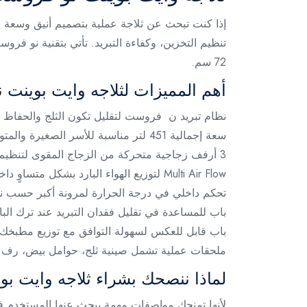
72 سم.
أهم المميزات لثلاجه وايت بوينت نو فروست
نظام تبريد ن فروست لتقليل تكون الثلج والحفاظ عل
سعة إجمالية 451 لتر مناسبة للأسر الصغيرة والمتوسطة.
3 أرفف زجاجية متحركة من الزجاج المقوى لتنظيم أفضل وسهولة في الترتيب.
Multi Air Flow لتوزيع الهواء البارد بشكل متساوٍ داخل الثلاجة.
تحكم داخلي في درجة الحرارة لمرونة أكبر حسب نو
باب للمساعدة في تقليل فقدان التبريد عند ترك البا
باب قابل للعكس لسهولة التوافق مع توزيع مطبخك.
ملحقات عملية تشمل صينية ثلج، حوامل بيض، رف 
لماذا ننصحك بشراء ثلاجه وايت بوينت نو ف