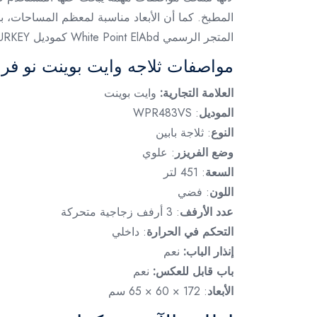
المطبخ. كما أن الأبعاد مناسبة لمعظم المساحات، ب
المتجر الرسمي White Point ElAbd كموديل MADE IN TURKEY، وهي نقطة تضيف قيمة تسويقية قوية داخل صفحة المنتج.
مواصفات ثلاجه وايت بوينت نو فروست 451 لتر فضي ب
العلامة التجارية:
وايت بوينت
الموديل
: WPR483VS
النوع
: ثلاجة بابين
وضع الفريزر
: علوي
السعة
: 451 لتر
اللون
: فضي
عدد الأرفف
: 3 أرفف زجاجية متحركة
التحكم في الحرارة
: داخلي
إنذار الباب:
نعم
باب قابل للعكس:
نعم
الأبعاد
: 172 × 60 × 65 سم