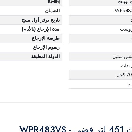
 بوينت
KMIN
WPR48
الضمان
تاريخ توفر أول منتج
روست
مدة الإرجاع (بالأيام)
طريقة الإرجاع
رسوم الإرجاع
نلس ستيل
الدولة المطبقة
بذاته
كجم
WPR