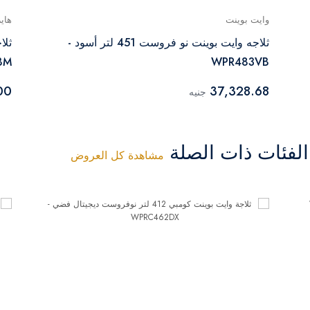
وايت بوينت
هاير
ثلاجه وايت بوينت نو فروست 451 لتر أسود -
BM
WPR483VB
00
37,328.68
جنيه
فئات ذات الصلة
مشاهدة كل العروض