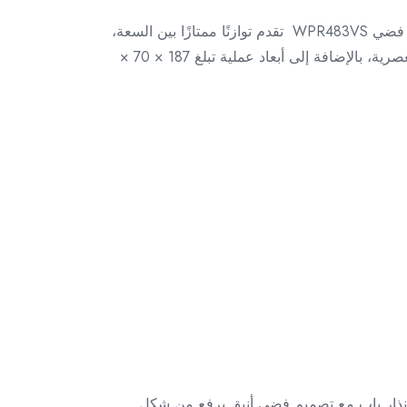
إذا كنت تبحث عن ثلاجة عملية بتصميم أنيق وسعة مناسبة للاستخدام اليومي، فإن ثلاجة وايت بوينت نو فروست 451 لتر فضي WPR483VS تقدم توازنًا ممتازًا بين السعة،
تنظيم التخزين، وكفاءة التبريد. تأتي بتقنية نو فروست لمنع تراكم الثلج، مع فريزر علوي وتصميم بابين يناسب المطابخ العصرية، بالإضافة إلى أبعاد عملية تبلغ 187 × 70 ×
ه الفئة: نو فروست، سعة 451 لتر، ترتيب داخلي عملي، وإنذار باب مع تصميم فضي أنيق يرفع من شكل