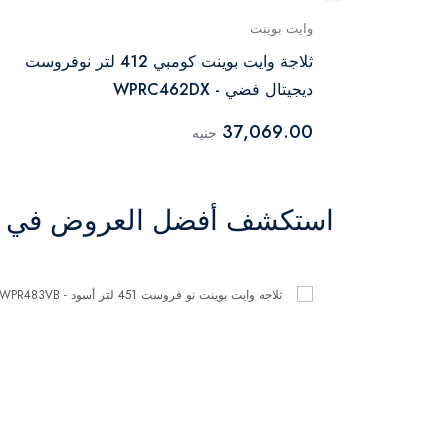
وايت بوينت
 سامسونج بفريزر سفلي 344 لتر نوفروست
ثلاجة وايت بوينت كومبي 412 لتر نوفروست
ديجيتال فضي - WPRC462DX
37,069.00
جنيه
استكشف أفضل العروض في ال