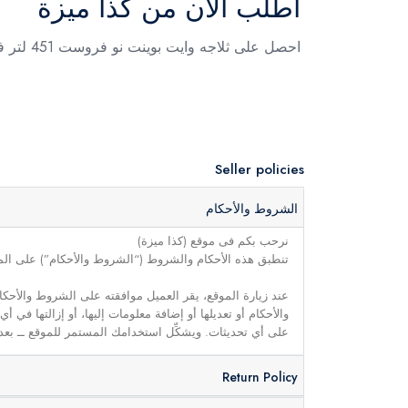
اطلب الآن من كذا ميزة
احصل على ثلاجه وايت بوينت نو فروست 451 لتر فضي من كذا ميزة
Seller policies
الشروط والأحكام
نرحب بكم فى موقع (كذا ميزة)
تنطبق هذه الأحكام والشروط (“الشروط والأحكام”) على الموق
عند زيارة الموقع، يقر العميل موافقته على الشروط والأحكا
والأحكام أو تعديلها أو إضافة معلومات إليها، أو إزالتها في
على أي تحديثات. ويشكِّل استخدامك المستمر للموقع ــ بعد 
Return Policy