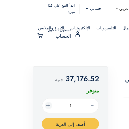
ابدأ البيع علي كذا
حسابي
عربي
ميزة
مال
التليفزيونات
الإلكترونيات
الأزياء والملابس
تسجيل الدخول
الحساب
37,176.52
ر فضي
جنيه
متوفر
أضف إلي العربة