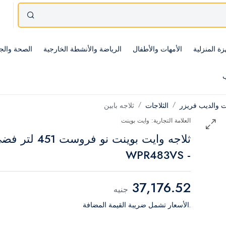
زة المنزلية
الأمهات والأطفال
الرياضة والأنشطة الخارجية
الصحة والج
ب
ات والديب فريزر
الثلاجات
ثلاجه بابين
العلامة التجارية: وايت بوينت
ثلاجه وايت بوينت نو فروست 451 لت
- WPR483VS
37,176.52
جنيه
.الأسعار تشمل ضريبة القيمة المضافة