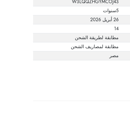
W3LQQZHGYMCOJ43
يفيد ذلك. عند إعادة
5سنوات
المنتج، تأكد من أن
26 أبريل 2026
جميع ملحقات الطلب
في حالتها الصحيحة
14
وأن المنتج في عبوته
مطابقة لطريقة الشحن
الأصلية. لاحظ أنه لا
مطابقة لمصاريف الشحن
يمكن إرجاع المنتجات
مصر
الإلكترونية في حالة
تغيير الرأي إذا لم تكن
مختومة وفي عبواتها
الأصلية.