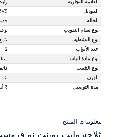
العلامة التجارية
وايت
الموديل
3VS
الحالة
جديد
نوع نظام التذويب
نوف
نوع التشطيب
لامع
عدد الأبواب
2
نوع مادة الباب
ستا
نوع التثبيت
قائم 
الوزن
70.00 
مدة التوصيل
3 أيام
معلومات المنتج
ثلاجه وايت بوينت نو فروست 451 لتر فضي - 483VS