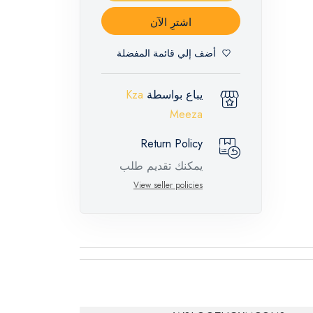
اشترِ الآن
أضف إلي قائمة المفضلة
يباع بواسطة
Kza
Meeza
Return Policy
يمكنك تقديم طلب
إرجاع لهذه المنتجات
View seller policies
المميزة خلال 14 يومًا
وحتى 30 يومًا في
حالة وجود عيوب من
وقت وصول الطلب،
مع وجود تقرير فني
من الشركة المصنعة