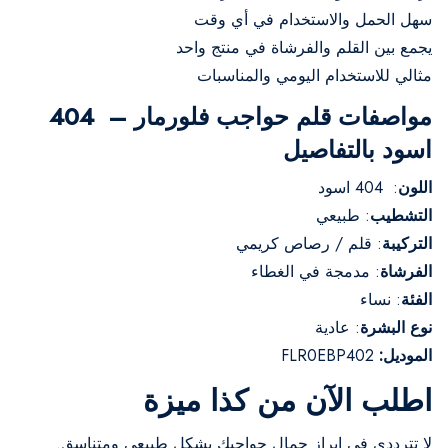
سهل الحمل والاستخدام في أي وقت
يجمع بين القلم والفرشاة في منتج واحد
مثالي للاستخدام اليومي والمناسبات
مواصفات قلم حواجب فلورمار – 404
اسود بالتفاصيل
اللون
: 404 اسود
التشطيب
: طبيعي
التركيبة
: قلم / رصاص كريمي
الفرشاة
: مدمجة في الغطاء
الفئة
: نساء
نوع البشرة
: عادية
الموديل:
FLR0EBP402
اطلب الآن من كذا ميزة
لا تترددي في إبراز جمال حواجبك بشكل طبيعي ومتناسق.