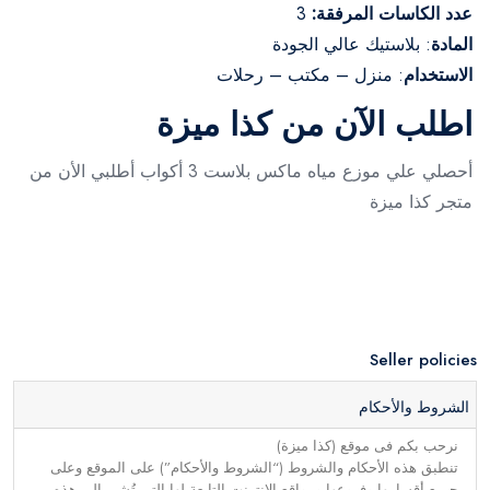
عدد الكاسات المرفقة:
3
المادة
: بلاستيك عالي الجودة
الاستخدام
: منزل – مكتب – رحلات
اطلب الآن من كذا ميزة
أحصلي علي موزع مياه ماكس بلاست 3 أكواب أطلبي الأن من
متجر كذا ميزة
Seller policies
الشروط والأحكام
نرحب بكم فى موقع (كذا ميزة)
تنطبق هذه الأحكام والشروط (“الشروط والأحكام”) على الموقع وعلى
جميع أقسامها وفروعها ومواقع الإنترنت التابعة لها التي تُشير إلى هذه