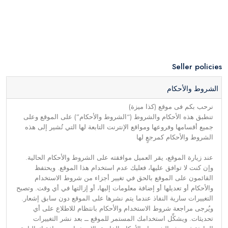
Seller policies
الشروط والأحكام
نرحب بكم فى موقع (كذا ميزة)
تنطبق هذه الأحكام والشروط (“الشروط والأحكام”) على الموقع وعلى
جميع أقسامها وفروعها ومواقع الإنترنت التابعة لها التي تُشير إلى هذه
الشروط والأحكام كمرجعٍ لها
عند زيارة الموقع، يقر العميل موافقته على الشروط والأحكام الحالية.
وإن كنت لا توافق عليها، فعليك عدم استخدام هذا الموقع. ويحتفظ
القائمون على الموقع بالحق في تغيير أجزاء من شروط الاستخدام
والأحكام أو تعديلها أو إضافة معلومات إليها، أو إزالتها في أي وقت. وتصبح
التغييرات سارية النفاذ عندما يتم نشرها على الموقع دون سابق إشعار.
ويُرجى مراجعة شروط الاستخدام والأحكام بانتظام للاطلاع على أي
تحديثات. ويشكِّل استخدامك المستمر للموقع ــ بعد نشر التغييرات