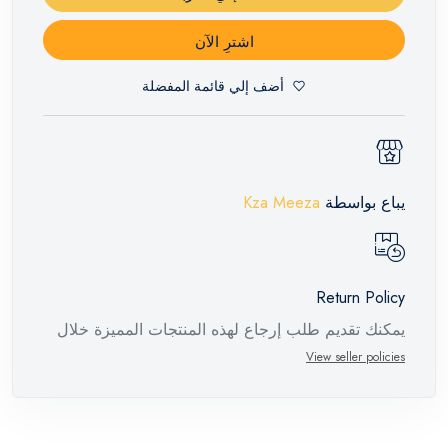
اشترِ الآن
أضف إلي قائمة المفضلة
يباع بواسطة
Kza Meeza
Return Policy
يمكنك تقديم طلب إرجاع لهذه المنتجات المميزة خلال
14 يومًا وحتى 30 يومًا في حالة وجود عيوب من وقت
View seller policies
وصول الطلب، مع وجود تقرير فني من الشركة
المصنعة يفيد ذلك. عند إعادة المنتج، تأكد من أن جميع
ملحقات الطلب في حالتها الصحيحة وأن المنتج في